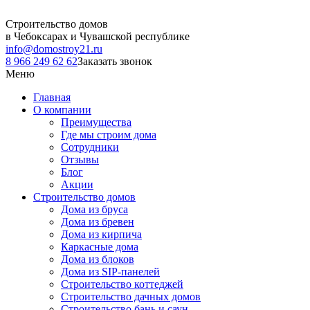
Строительство домов
в Чебоксарах и Чувашской республике
info@domostroy21.ru
8 966 249 62 62
Заказать звонок
Меню
Главная
О компании
Преимущества
Где мы строим дома
Сотрудники
Отзывы
Блог
Акции
Строительство домов
Дома из бруса
Дома из бревен
Дома из кирпича
Каркасные дома
Дома из блоков
Дома из SIP-панелей
Строительство коттеджей
Строительство дачных домов
Строительство бань и саун