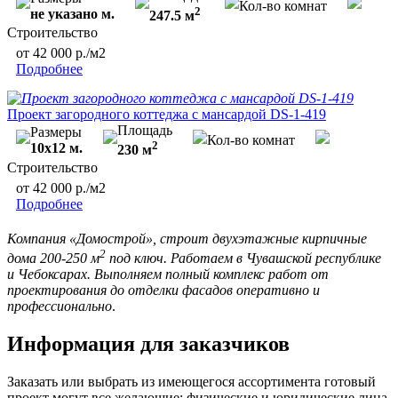
Кол-во комнат
2
не указано м.
247.5 м
Строительство
от 42 000 р./м2
Подробнее
Проект загородного коттеджа с мансардой DS-1-419
Площадь
Размеры
Кол-во комнат
2
10х12 м.
230 м
Строительство
от 42 000 р./м2
Подробнее
Компания «Домострой», строит двухэтажные кирпичные
2
дома 200-250 м
под ключ. Работаем в Чувашской республике
и Чебоксарах. Выполняем полный комплекс работ от
проектирования до отделки фасадов оперативно и
профессионально
.
Информация для заказчиков
Заказать или выбрать из имеющегося ассортимента готовый
проект могут все желающие: физические и юридические лица.