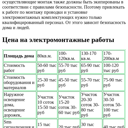
осуществляющие монтаж также должны быть экипированы в
соответствии с правилами безопасности. Поэтому привлекать
к работе по монтажу проводки и установке
электромонтажных комплектующих нужно только
квалифицированный персонал. От этого зависит безопасность
дома и людей.
Цена на электромонтажные работы
100-
130-170
170-
Площадь дома
80кв.м.
120кв.м.
кв.м.
200кв.м
Стоимость
50-60 тыс
55-70 тыс
65-90 тыс
100-120
работ
руб
руб
руб
тыс руб
Стоимость
25-30 тыс
45-50 тыс
55-70 тыс
75-90 тыс
оборудования и
руб
руб
руб
руб
материалов
Наружное
Участок
Участок
Участок
Участок
освещение
20-30
30-50
10 соток
15-20
дома,
соток 30-
соток 50-
15-50 тыс
соток 30-
освещение
80 тыс
100 тыс
руб
60 тыс руб
дорожек,
руб
руб
Sms
15 тыс
30 тыс
сигнализация и
20 тыс руб
40 тыс руб