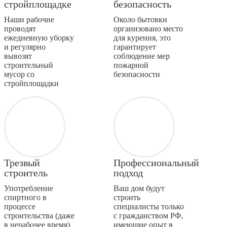
стройплощадке
безопасность
Наши рабочие
Около бытовки
проводят
организовано место
ежедневную уборку
для курения, это
и регулярно
гарантирует
вывозят
соблюдение мер
строительный
пожарной
мусор со
безопасности
стройплощадки
Трезвый
Профессиональный
строитель
подход
Употребление
Ваш дом будут
спиртного в
строить
процессе
специалисты только
строительства (даже
с гражданством РФ,
в нерабочее время)
имеющие опыт в